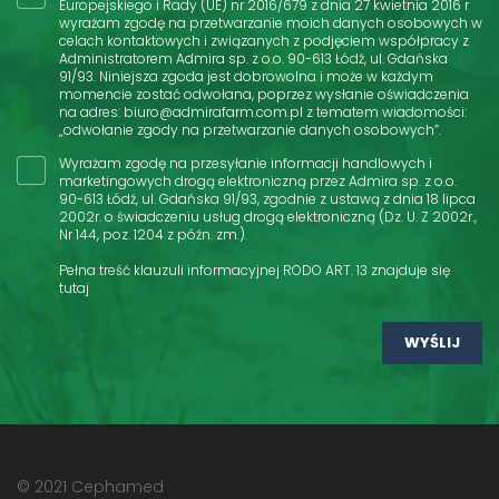
Europejskiego i Rady (UE) nr 2016/679 z dnia 27 kwietnia 2016 r
wyrażam zgodę na przetwarzanie moich danych osobowych w
celach kontaktowych i związanych z podjęciem współpracy z
Administratorem Admira sp. z o.o. 90-613 Łódź, ul. Gdańska
91/93. Niniejsza zgoda jest dobrowolna i może w każdym
momencie zostać odwołana, poprzez wysłanie oświadczenia
na adres: biuro@admirafarm.com.pl z tematem wiadomości:
„odwołanie zgody na przetwarzanie danych osobowych”.
Wyrażam zgodę na przesyłanie informacji handlowych i
marketingowych drogą elektroniczną przez Admira sp. z o.o.
90-613 Łódź, ul. Gdańska 91/93, zgodnie z ustawą z dnia 18 lipca
2002r. o świadczeniu usług drogą elektroniczną (Dz. U. Z 2002r.,
Nr 144, poz. 1204 z późn. zm.).
Pełna treść klauzuli informacyjnej RODO ART. 13 znajduje się
tutaj
© 2021 Cephamed