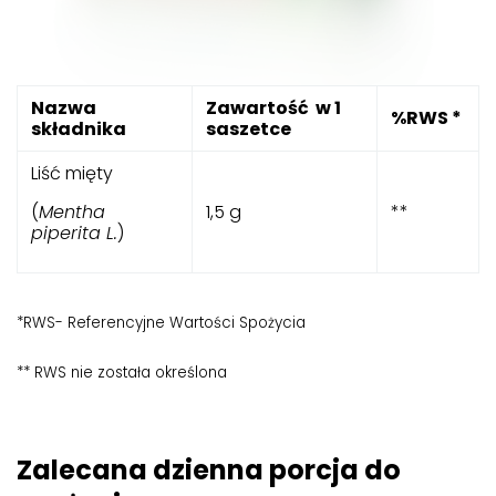
Nazwa
Zawartość
w 1
%RWS *
składnika
saszetce
Liść mięty
(
Mentha
1,5 g
**
piperita L.
)
*RWS- Referencyjne Wartości Spożycia
** RWS nie została określona
Zalecana dzienna porcja do